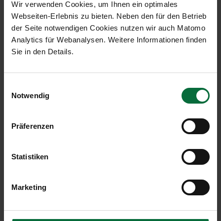
Wir verwenden Cookies, um Ihnen ein optimales
Webseiten-Erlebnis zu bieten. Neben den für den Betrieb
Können Kinder die VIP Services
der Seite notwendigen Cookies nutzen wir auch Matomo
kostenfrei nutzen?
Analytics für Webanalysen. Weitere Informationen finden
Sie in den Details.
Einwilligungsauswahl
Einkaufen &
Notwendig
Dienstleistungen im VIP
Terminal
Präferenzen
Gibt es Entertainment für die
Statistiken
Kinder?
Marketing
Kann ich im Duty Free vorm
Abflug einkaufen?