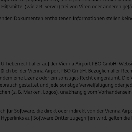
fsmittel (wie z.B. Server) frei von Viren oder anderen gefä
abenden Dokumenten enthaltenen Informationen stellen kei
as Urheberrecht aller auf der Vienna Airport FBO GmbH-Webs
ßlich bei der Vienna Airport FBO GmbH. Bezüglich aller Rech
dem eine Lizenz oder ein sonstiges Recht eingeräumt. Die V
brauch gestattet und jede sonstige Vervielfältigung oder jed
hen (z. B. Marken, Logos), unabhängig vom Vorhandensein 
ch für Software, die direkt oder indirekt von der Vienna A
perlinks auf Software Dritter zugegriffen wird, gelten die