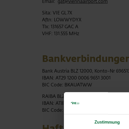
Email:
gat@viennaairport.com
Sita: VIE GL 7X
Aftn: LOWWYDYX
Tlx: 131657 GAC A
VHF: 131.555 MHz
Bankverbindunge
Bank Austria BLZ 12000, Konto-Nr 69651
IBAN: AT29 1200 0006 9651 3001
BIC Code: BKAUATWW
RAIBA BLZ 32823, Kto.-Nr. 405.100.
IBAN: AT87 3282 3000 0040 5100
BIC Code: RLNWATWW823
Zustimmung
Haftungsausschlu