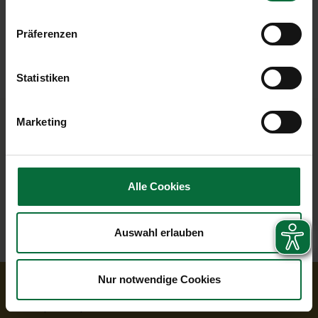
General Terms and Conditions VIP Services
(PDF, 0.05 MB)
Präferenzen
Statistiken
Marketing
Alle Cookies
+43-1-7007-23300
vip@viennaairport.com
Book VIP Service online
Auswahl erlauben
Nur notwendige Cookies
© 2026 Vienna Airport
Imprint
General Terms and Conditions