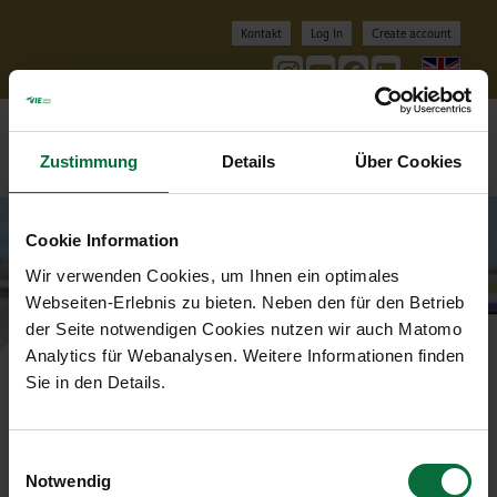
Kontakt
Log In
Create account
Engl
Nav
Zustimmung
Details
Über Cookies
Cookie Information
Wir verwenden Cookies, um Ihnen ein optimales
Webseiten-Erlebnis zu bieten. Neben den für den Betrieb
der Seite notwendigen Cookies nutzen wir auch Matomo
Analytics für Webanalysen. Weitere Informationen finden
General Terms and
Sie in den Details.
Conditions VIP
Services
Einwilligungsauswahl
Notwendig